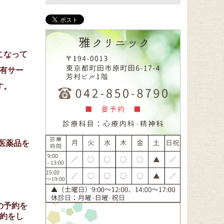
こなって
有サー
す。
医薬品を
の予約を
約をし