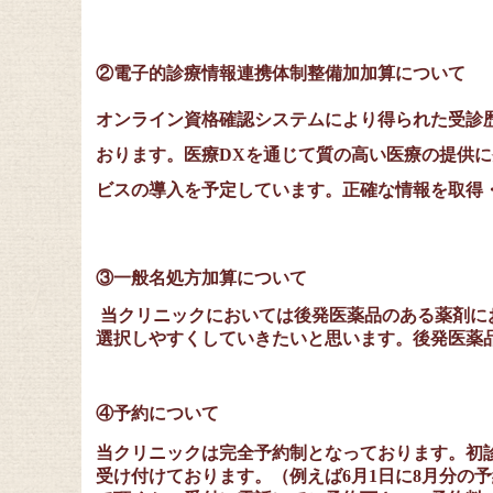
②電子的診療情報連携体制整備加加算について
オンライン資格確認システムにより得られた受診
おります。医療DXを通じて質の高い医療の提供
ビスの導入を予定しています
。正確な情報を取得
③一般名処方加算について
当クリニックにおいては後発医薬品のある薬剤に
選択しやすくしていきたいと思います。後発医薬
④予約について
当クリニックは完全予約制となっております。初
受け付けております。（例えば
6
月
1
日に
8
月分の予